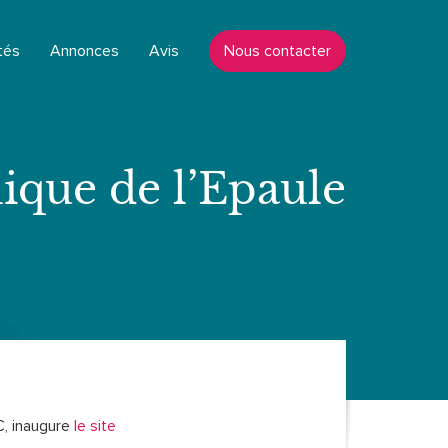
tés
Annonces
Avis
Nous contacter
ique de l’Epaule
, inaugure
le site