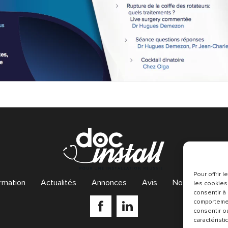
Pour offrir
rmation
Actualités
Annonces
Avis
Nous contacter
les cookies
consentir à
comportemen
consentir o
caractéristi