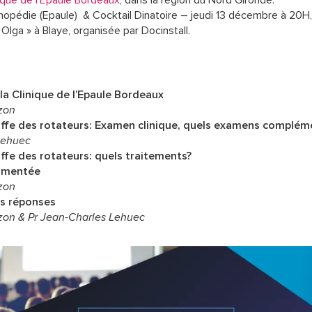
nique de l’Epaule Bordeaux
, dans la région du Nord Gironde.
opédie (Epaule) & Cocktail Dinatoire – jeudi 13 décembre à 20H,
Olga » à Blaye, organisée par Docinstall.
la Clinique de l’Epaule Bordeaux
zon
iffe des rotateurs: Examen clinique, quels examens complém
Lehuec
iffe des rotateurs: quels traitements?
mmentée
zon
s réponses
on & Pr Jean-Charles Lehuec