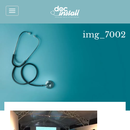
Toggle
navigation
img_7002