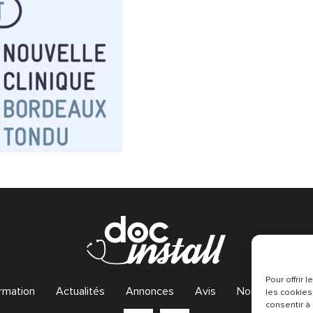
Pour offrir
rmation
Actualités
Annonces
Avis
Nous contacter
les cookies
consentir à