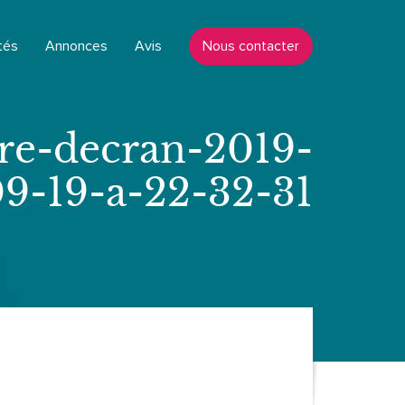
tés
Annonces
Avis
Nous contacter
re-decran-2019-
9-19-a-22-32-31