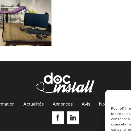
rmation
Actualités
Annonces
Avis
Nous contacter
Pour offrir
les cookies
consentir à
comportemen
consentir o