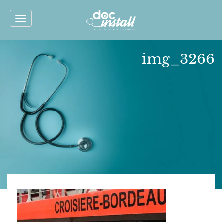
Toggle
navigation
img_3266