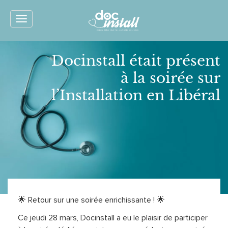
Toggle
navigation
Docinstall était présent
à la soirée sur
l’Installation en Libéral
🌟 Retour sur une soirée enrichissante ! 🌟
Ce jeudi 28 mars, Docinstall a eu le plaisir de participer